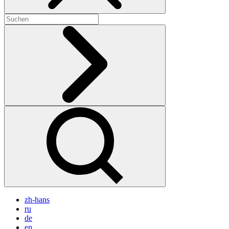
zh-hans
ru
de
en