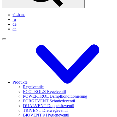
zh-hans
ru
de
en
Produkte
Regelventile
ECOTROL® Regelventil
POWERTROL Dampfkonditionierung
FORGEVENT Schmiedeventil
DUALVENT Doppelsitzventil
TRIVENT Dreiwegeventil
BIOVENT® Hygieneventil