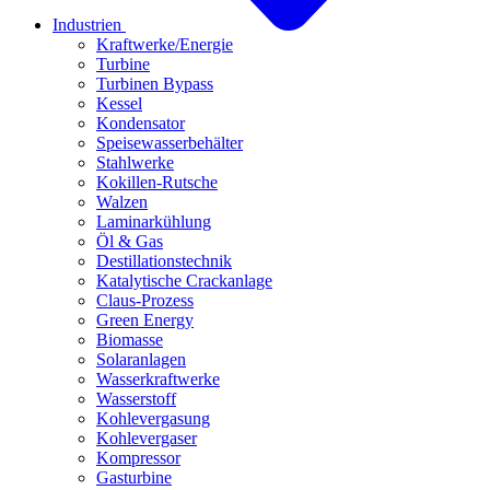
Industrien
Kraftwerke/Energie
Turbine
Turbinen Bypass
Kessel
Kondensator
Speisewasserbehälter
Stahlwerke
Kokillen-Rutsche
Walzen
Laminarkühlung
Öl & Gas
Destillationstechnik
Katalytische Crackanlage
Claus-Prozess
Green Energy
Biomasse
Solaranlagen
Wasserkraftwerke
Wasserstoff
Kohlevergasung
Kohlevergaser
Kompressor
Gasturbine