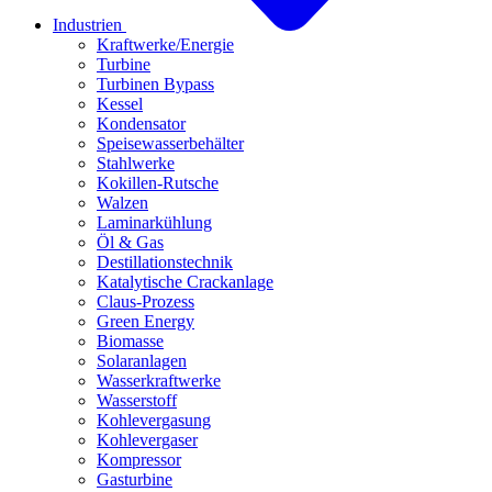
Industrien
Kraftwerke/Energie
Turbine
Turbinen Bypass
Kessel
Kondensator
Speisewasserbehälter
Stahlwerke
Kokillen-Rutsche
Walzen
Laminarkühlung
Öl & Gas
Destillationstechnik
Katalytische Crackanlage
Claus-Prozess
Green Energy
Biomasse
Solaranlagen
Wasserkraftwerke
Wasserstoff
Kohlevergasung
Kohlevergaser
Kompressor
Gasturbine