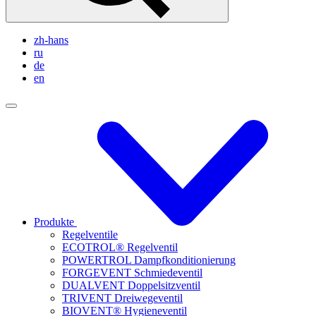
zh-hans
ru
de
en
Produkte
Regelventile
ECOTROL® Regelventil
POWERTROL Dampfkonditionierung
FORGEVENT Schmiedeventil
DUALVENT Doppelsitzventil
TRIVENT Dreiwegeventil
BIOVENT® Hygieneventil