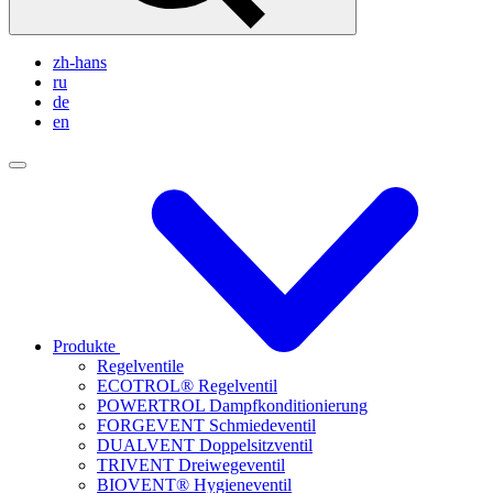
zh-hans
ru
de
en
Produkte
Regelventile
ECOTROL® Regelventil
POWERTROL Dampfkonditionierung
FORGEVENT Schmiedeventil
DUALVENT Doppelsitzventil
TRIVENT Dreiwegeventil
BIOVENT® Hygieneventil