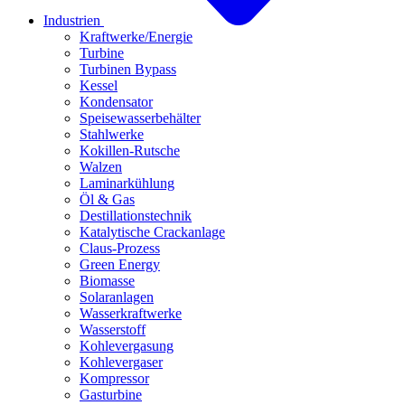
Industrien
Kraftwerke/Energie
Turbine
Turbinen Bypass
Kessel
Kondensator
Speisewasserbehälter
Stahlwerke
Kokillen-Rutsche
Walzen
Laminarkühlung
Öl & Gas
Destillationstechnik
Katalytische Crackanlage
Claus-Prozess
Green Energy
Biomasse
Solaranlagen
Wasserkraftwerke
Wasserstoff
Kohlevergasung
Kohlevergaser
Kompressor
Gasturbine