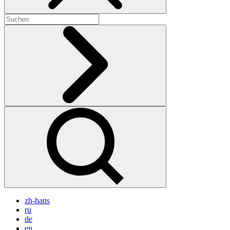
zh-hans
ru
de
en