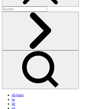
zh-hans
ru
de
en