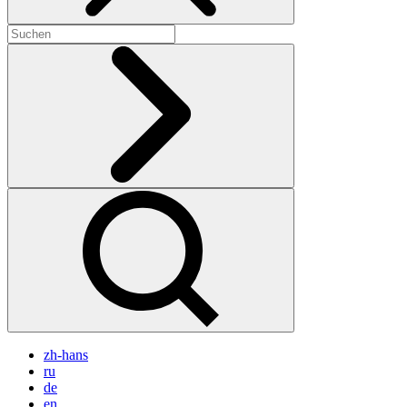
zh-hans
ru
de
en