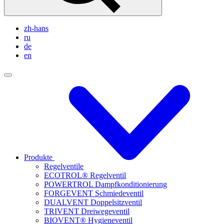
zh-hans
ru
de
en
Produkte
Regelventile
ECOTROL® Regelventil
POWERTROL Dampfkonditionierung
FORGEVENT Schmiedeventil
DUALVENT Doppelsitzventil
TRIVENT Dreiwegeventil
BIOVENT® Hygieneventil