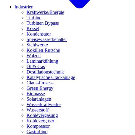
Industrien
Kraftwerke/Energie
Turbine
Turbinen Bypass
Kessel
Kondensator
Speisewasserbehälter
Stahlwerke
Kokillen-Rutsche
Walzen
Laminarkühlung
Öl & Gas
Destillationstechnik
Katalytische Crackanlage
Claus-Prozess
Green Energy
Biomasse
Solaranlagen
Wasserkraftwerke
Wasserstoff
Kohlevergasung
Kohlevergaser
Kompressor
Gasturbine