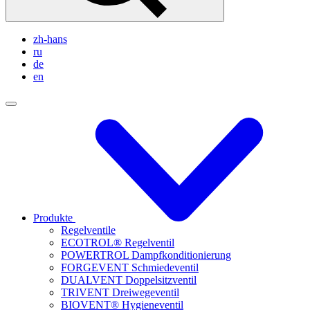
zh-hans
ru
de
en
Produkte
Regelventile
ECOTROL® Regelventil
POWERTROL Dampfkonditionierung
FORGEVENT Schmiedeventil
DUALVENT Doppelsitzventil
TRIVENT Dreiwegeventil
BIOVENT® Hygieneventil