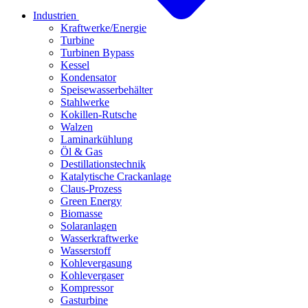
Industrien
Kraftwerke/Energie
Turbine
Turbinen Bypass
Kessel
Kondensator
Speisewasserbehälter
Stahlwerke
Kokillen-Rutsche
Walzen
Laminarkühlung
Öl & Gas
Destillationstechnik
Katalytische Crackanlage
Claus-Prozess
Green Energy
Biomasse
Solaranlagen
Wasserkraftwerke
Wasserstoff
Kohlevergasung
Kohlevergaser
Kompressor
Gasturbine