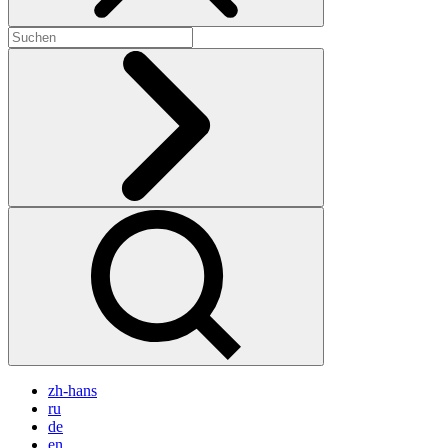
zh-hans
ru
de
en